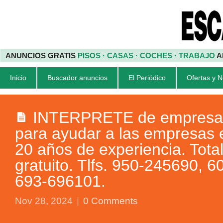
ANUNCIOS GRATIS
PISOS · CASAS · COCHES · TRABAJO
A
Inicio
Buscador anuncios
El Periódico
Ofertas y 
INTERPRETE de empresa
para ayudar a las empresas 
20 años de experiencia. Tot
gratuito. Tlfs. 950-245690, 
693-696101.
Nov 28, 2024
|
0 Comments