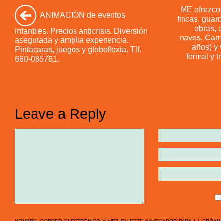
ME ofrezco 
ANIMACIÓN de eventos
fincas, guard
obras, 
infantiles. Precios anticrisis. Diversión
naves. Carn
asegurada y amplia experiencia.
años) y 
Pintacaras, juegos y globoflexia. Tlf.
formal y t
660-085761.
Leave a Reply
nombre, correo electrónico y web en este navegador para la próxi