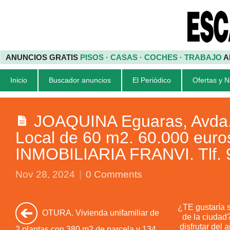
ANUNCIOS GRATIS
PISOS · CASAS · COCHES · TRABAJO
A
Inicio
Buscador anuncios
El Periódico
Ofertas y 
JOAQUINA Eguaras, Avda.,
Local de 60 m2. 60.000 euro
INMOBILIARIA FRANVI. Tlf. 
Nov 28, 2024
|
0 Comments
¿TE gustaría sa
OTURA. Vivienda unifamiliar de
de la ciudad?
disfrutar del 
2 plantas con 380 m2 de parcela y 134