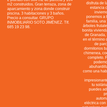
disfruta de 
m2 construidos. Gran terraza, zona de
estancia 
aparcamiento y zona donde construir
inviern
piscina. 3 habitaciones y 3 baños.
ponemos a la
Precio a consultar. GRUPO
familia, una 
INMOBILIARIO SOTO JIMÉNEZ. Tlf.
árboles frutal
685 19 23 98.
bonita viviend
de Granada, 
en el término
de parc
dormitorios b
chimenea, co
completo. P
podemos
abuhardill
como una habi
impresionant
tu solári
puedes ada
p
automa
eléctrica con