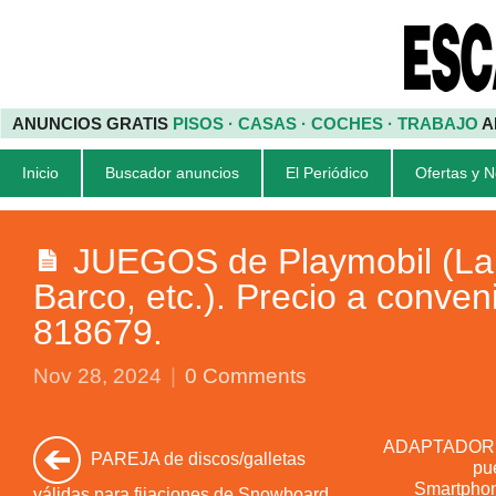
ANUNCIOS GRATIS
PISOS · CASAS · COCHES · TRABAJO
A
Inicio
Buscador anuncios
El Periódico
Ofertas y 
JUEGOS de Playmobil (La 
Barco, etc.). Precio a convenir
818679.
Nov 28, 2024
|
0 Comments
ADAPTADOR un
PAREJA de discos/galletas
pu
Smartphone
válidas para fijaciones de Snowboard.