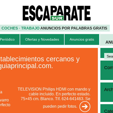
 · COCHES · TRABAJO
ANUNCIOS POR PALABRAS GRATIS
 Periódico
Ofertas y Novedades
Anuncios gratis
AN
stablecimientos cercanos y
uiaprincipal.com.
Come
TELEVISION Philips HDMI con mando y
Arch
la
cable incluido. En perfecto estado.
75×45 cm. Blanco. Tlf. 624-641463. Se
avarro
rfecto
pueden pedir fotos.
Cate