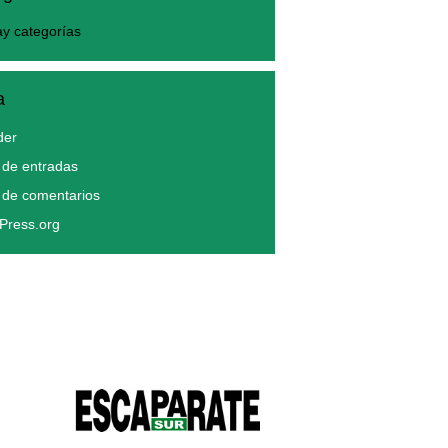
y categorías
a
der
de entradas
 de comentarios
Press.org