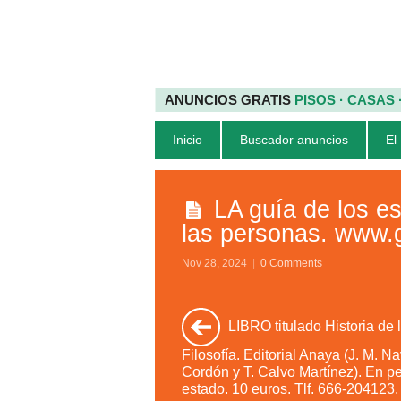
ANUNCIOS GRATIS
PISOS · CASAS
Inicio
Buscador anuncios
El
LA guía de los e
las personas. www.g
Nov 28, 2024
|
0 Comments
LIBRO titulado Historia de 
Filosofía. Editorial Anaya (J. M. N
Cordón y T. Calvo Martínez). En pe
estado. 10 euros. Tlf. 666-204123.