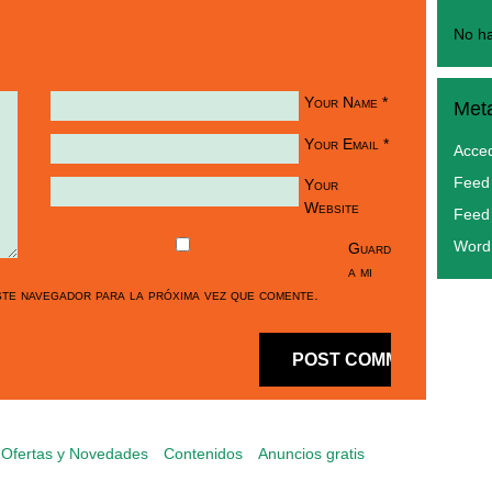
No ha
Your Name
*
Met
Your Email
*
Acce
Feed 
Your
Website
Feed
Word
Guard
a mi
te navegador para la próxima vez que comente.
Ofertas y Novedades
Contenidos
Anuncios gratis