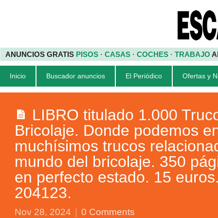
ANUNCIOS GRATIS
PISOS · CASAS · COCHES · TRABAJO
A
Inicio
Buscador anuncios
El Periódico
Ofertas y 
LIBRO titulado 1.000 Truc
Bricolaje. Donde podemos en
muchísimos trucos relaciona
mundo del bricolaje. 350 pág
en perfecto estado. 15 euros.
204123.
Nov 28, 2024
|
0 Comments