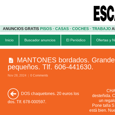
ANUNCIOS GRATIS
PISOS · CASAS · COCHES · TRABAJO
A
Inicio
Buscador anuncios
El Periódico
Ofertas y 
MANTONES bordados. Grandes
pequeños. Tlf. 606-441630.
Nov 28, 2024
|
0 Comments
CHA
DOS chaquetones. 20 euros los
desteñida. 
un regal
dos. Tlf. 678-000597.
Pone talla S
está bien. Nue