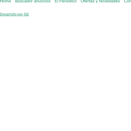
Home
Buscador anuncios
El Periódico
Ofertas y Novedades
Con
Desarrollo por SI2