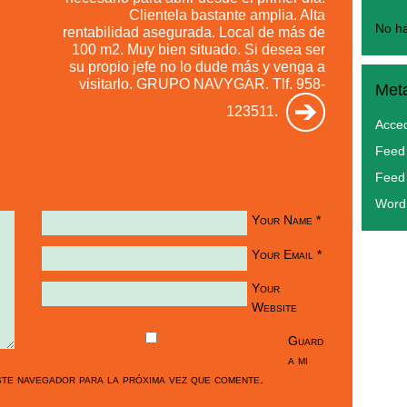
Clientela bastante amplia. Alta
No ha
rentabilidad asegurada. Local de más de
100 m2. Muy bien situado. Si desea ser
su propio jefe no lo dude más y venga a
visitarlo. GRUPO NAVYGAR. Tlf. 958-
Met
123511.
Acce
Feed 
Feed
Word
Your Name
*
Your Email
*
Your
Website
Guard
a mi
te navegador para la próxima vez que comente.