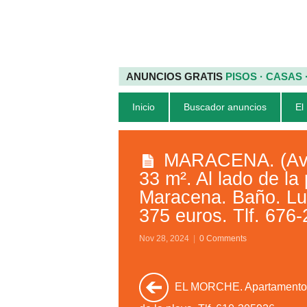
ANUNCIOS GRATIS
PISOS · CASAS
Inicio
Buscador anuncios
El
MARACENA. (Avda
33 m². Al lado de l
Maracena. Baño. Lu
375 euros. Tlf. 676-
Nov 28, 2024
|
0 Comments
EL MORCHE. Apartamento 