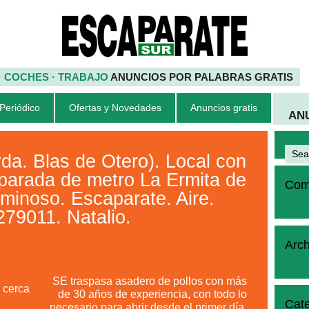
 · COCHES · TRABAJO
ANUNCIOS POR PALABRAS GRATIS
 Periódico
Ofertas y Novedades
Anuncios gratis
AN
. Blas de Otero). Local con
a parada de metro La Ermita de
Come
minoso. Escaparate. Aire.
279011. Natalio.
Arch
SE traspasa asadero de pollos con más
cerca
de 30 años de experiencia, con todo lo
Cate
necesario para abrir desde el primer día.