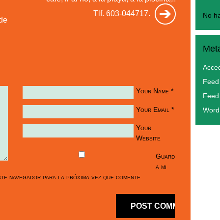
Tlf. 603-044717.
No ha
de
Met
Acce
Feed 
Your Name
*
Feed
Your Email
*
Word
Your
Website
Guard
a mi
te navegador para la próxima vez que comente.