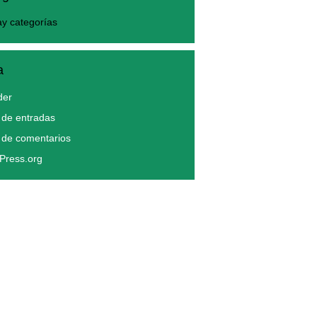
y categorías
a
der
de entradas
 de comentarios
Press.org