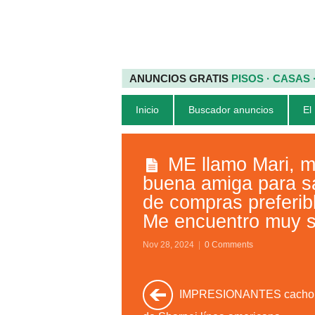
ANUNCIOS GRATIS
PISOS · CASAS
Inicio
Buscador anuncios
El
ME llamo Mari, m
buena amiga para sal
de compras preferib
Me encuentro muy so
Nov 28, 2024
|
0 Comments
IMPRESIONANTES cachor