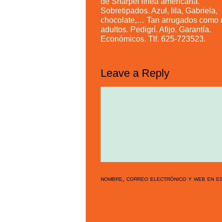
de Sharpei línea americana.
Sobretipados. Azul, lila, Gabriela,
chocolate,… Tan arrugados como 
adultos. Pedigrí. Afijo. Garantía.
Económicos. Tlf. 625-723523.
Leave a Reply
nombre, correo electrónico y web en es