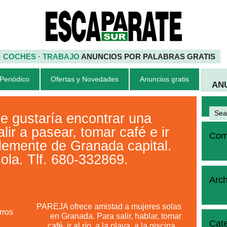
 · COCHES · TRABAJO
ANUNCIOS POR PALABRAS GRATIS
 Periódico
Ofertas y Novedades
Anuncios gratis
AN
e gustaría encontrar una
ir a pasear, tomar café e ir
Come
lemente de Granada capital.
la. Tlf. 680-332869.
Arch
PAREJA ofrece amistad a mujeres solas
ros
en Granada. Para salir, hablar, tomar
Cate
café, ir al río, a la playa, a la piscina,..