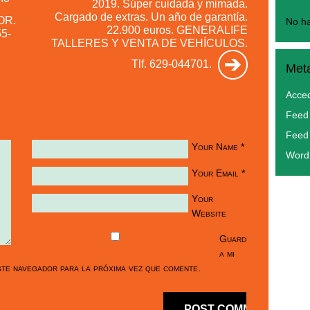
2019. Súper cuidada y mimada.
Cargado de extras. Un año de garantía.
OR.
No ha
22.900 euros. GENERALIFE
55-
TALLERES Y VENTA DE VEHÍCULOS.
Tlf. 629-044701.
Met
Acce
Feed 
Feed
Your Name
*
Word
Your Email
*
Your
Website
Guard
a mi
te navegador para la próxima vez que comente.