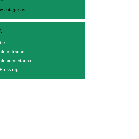
y categorías
a
der
de entradas
 de comentarios
Press.org