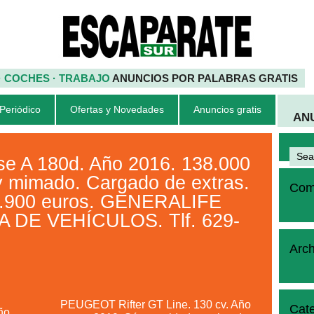
 · COCHES · TRABAJO
ANUNCIOS POR PALABRAS GRATIS
 Periódico
Ofertas y Novedades
Anuncios gratis
AN
 A 180d. Año 2016. 138.000
y mimado. Cargado de extras.
Come
17.900 euros. GENERALIFE
 DE VEHÍCULOS. Tlf. 629-
Arch
PEUGEOT Rifter GT Line. 130 cv. Año
Cate
ño