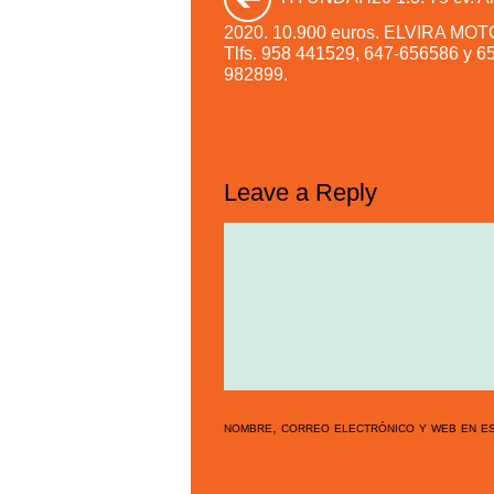
2020. 10.900 euros. ELVIRA MOT
Tlfs. 958 441529, 647-656586 y 6
982899.
Leave a Reply
nombre, correo electrónico y web en es