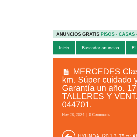
ANUNCIOS GRATIS
PISOS · CASAS
Inicio
Buscador anuncios
El
MERCEDES Clase
km. Súper cuidado 
Garantía un año. 
TALLERES Y VENTA
044701.
Nov 28, 2024
|
0 Comments
HYUNDAI i20 1.3. 75 cv. A