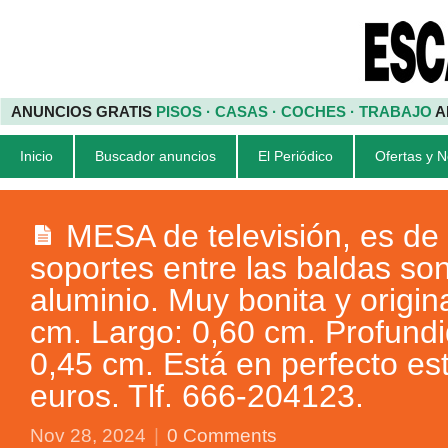
ANUNCIOS GRATIS
PISOS · CASAS · COCHES · TRABAJO
A
Inicio
Buscador anuncios
El Periódico
Ofertas y 
MESA de televisión, es de
soportes entre las baldas so
aluminio. Muy bonita y origina
cm. Largo: 0,60 cm. Profund
0,45 cm. Está en perfecto es
euros. Tlf. 666-204123.
Nov 28, 2024
|
0 Comments