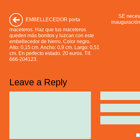
SE neces
EMBELLECEDOR porta
inauguración
maceteros. Haz que tus maceteros
queden más bonitos y luzcan con este
embellecedor de hierro. Color negro.
Alto: 0,15 cm. Ancho: 0,9 cm. Largo: 0,51
cm. En perfecto estado. 20 euros. Tlf.
666-204123.
Leave a Reply