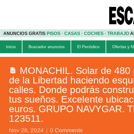
ANUNCIOS GRATIS
PISOS · CASAS · COCHES · TRABAJO
A
Inicio
Buscador anuncios
El Periódico
Ofertas y 
MONACHIL. Solar de 480 
de la Libertad haciendo esqu
calles. Donde podrás constru
tus sueños. Excelente ubicac
euros. GRUPO NAVYGAR. Tlf
123511.
Nov 28, 2024
|
0 Comments