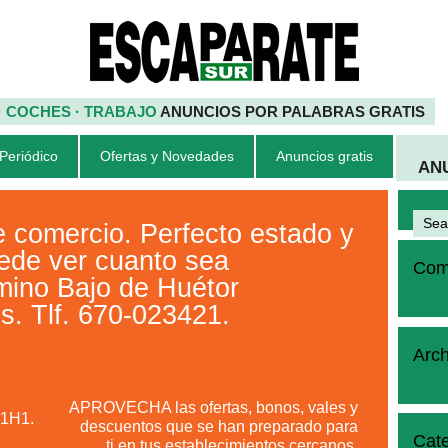
 · COCHES · TRABAJO
ANUNCIOS POR PALABRAS GRATIS
 Periódico
Ofertas y Novedades
Anuncios gratis
AN
omercio. Perfecto estado y
ede ver cuanto sea
Come
mino Bajo de Huétor
s. Tlf. 670-023421.
Arch
APROVECHA las ofertas, bonos, vales y
L1H1.
descuentos que se han preparado para
Cate
ti en tus establecimientos cercanos.