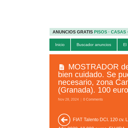
ANUNCIOS GRATIS
PISOS · CASAS
Inicio
Buscador anuncios
El
MOSTRADOR de c
bien cuidado. Se pu
necesario, zona Ca
(Granada). 100 euro
Nov 28, 2024
|
0 Comments
FIAT Talento DCI. 120 cv. 