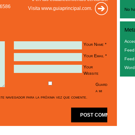
56586
Visita www.guiaprincipal.com.
No ha
Met
Acce
Your Name
*
Feed 
Your Email
*
Feed
Your
Word
Website
Guard
a mi
te navegador para la próxima vez que comente.