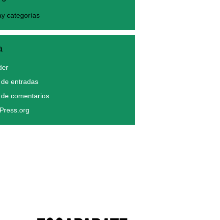
y categorías
a
der
de entradas
 de comentarios
Press.org