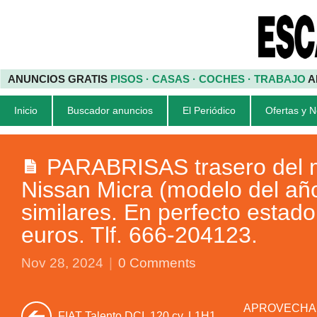
ANUNCIOS GRATIS
PISOS · CASAS · COCHES · TRABAJO
A
Inicio
Buscador anuncios
El Periódico
Ofertas y 
PARABRISAS trasero del 
Nissan Micra (modelo del añ
similares. En perfecto estado
euros. Tlf. 666-204123.
Nov 28, 2024
|
0 Comments
APROVECHA las
FIAT Talento DCI. 120 cv. L1H1.