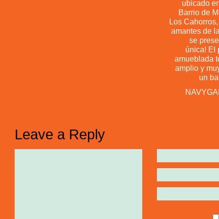
ubicado en
Barrio de M
Los Cahorros,
amantes de la
se pres
única! El 
amueblada t
amplio y muy
un ba
NAVYGAR.
Leave a Reply