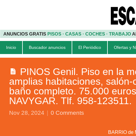
ANUNCIOS GRATIS
PISOS · CASAS · COCHES · TRABAJO
A
Inicio
Buscador anuncios
El Periódico
Ofertas y 
PINOS Genil. Piso en la m
amplias habitaciones, salón-
baño completo. 75.000 eur
NAVYGAR. Tlf. 958-123511.
Nov 28, 2024
|
0 Comments
BARRIO de M