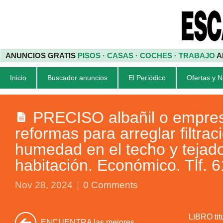
ANUNCIOS GRATIS
PISOS · CASAS · COCHES · TRABAJO
A
Inicio
Buscador anuncios
El Periódico
Ofertas y 
PRECISO albañil o empre
reformas para arreglar filtra
humedad en el techo y tejad
habitación. Económico. Tlf. 
Nov 28, 2024
|
0 Comments
LIBRO tit
ENCUENTRA las mejores