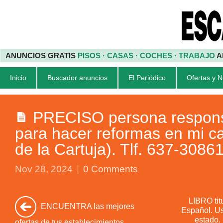
ANUNCIOS GRATIS
PISOS · CASAS · COCHES · TRABAJO
A
Inicio
Buscador anuncios
El Periódico
Ofertas y 
PRECISO persona respons
para hacer reformas en mi ca
de la Cartuja). Tlf. 637-30861
Nov 28, 2024
|
0 Comments
LIBRO tit
ENCUENTRA las mejores
Español. Us
estado. 
ofertas de tus establecimientos