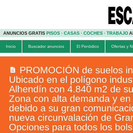
ANUNCIOS GRATIS
PISOS · CASAS · COCHES · TRABAJO
A
Inicio
Buscador anuncios
El Periódico
Ofertas y 
PROMOCIÓN de suelos ind
Ubicado en el polígono indus
Alhendín con 4.840 m2 de sup
Zona con alta demanda y en 
debido a su gran comunicaci
nueva circunvalación de Gra
Opciones para todos los bolsi