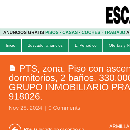
ANUNCIOS GRATIS
PISOS · CASAS · COCHES · TRABAJO
A
Inicio
Buscador anuncios
El Periódico
Ofertas y 
PTS, zona. Piso con ascen
dormitorios, 2 baños. 330.00
GRUPO INMOBILIARIO PRADA
918026.
Nov 28, 2024
|
0 Comments
ARMILLA (
PISO ubicado en el centro de