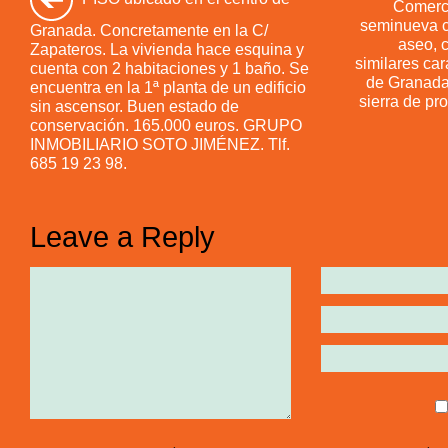
Comerc
seminueva c
Granada. Concretamente en la C/
aseo, c
Zapateros. La vivienda hace esquina y
similares car
cuenta con 2 habitaciones y 1 baño. Se
de Granada,
encuentra en la 1ª planta de un edificio
sierra de pro
sin ascensor. Buen estado de
conservación. 165.000 euros. GRUPO
INMOBILIARIO SOTO JIMÉNEZ. Tlf.
685 19 23 98.
Leave a Reply