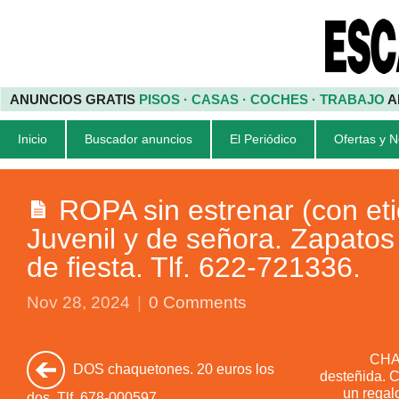
ANUNCIOS GRATIS
PISOS · CASAS · COCHES · TRABAJO
A
Inicio
Buscador anuncios
El Periódico
Ofertas y 
ROPA sin estrenar (con et
Juvenil y de señora. Zapatos
de fiesta. Tlf. 622-721336.
Nov 28, 2024
|
0 Comments
CHA
DOS chaquetones. 20 euros los
desteñida. 
un regal
dos. Tlf. 678-000597.