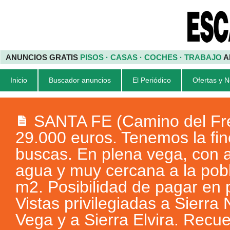
ANUNCIOS GRATIS
PISOS · CASAS · COCHES · TRABAJO
A
Inicio
Buscador anuncios
El Periódico
Ofertas y 
SANTA FE (Camino del Fr
29.000 euros. Tenemos la fi
buscas. En plena vega, con
agua y muy cercana a la pob
m2. Posibilidad de pagar en 
Vistas privilegiadas a Sierra
Vega y a Sierra Elvira. Recu