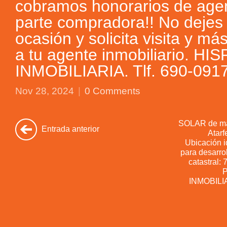
cobramos honorarios de agen
parte compradora!! No dejes 
ocasión y solicita visita y má
a tu agente inmobiliario. H
INMOBILIARIA. Tlf. 690-091
Nov 28, 2024
|
0 Comments
SOLAR de má
Entrada anterior
Atarf
Ubicación 
para desarro
catastral
P
INMOBILI