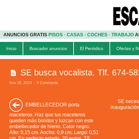
ANUNCIOS GRATIS
PISOS · CASAS · COCHES · TRABAJO
A
Inicio
Buscador anuncios
El Periódico
Ofertas y 
SE busca vocalista. Tlf. 674-5
Nov 28, 2024
|
0 Comments
SE neces
EMBELLECEDOR porta
inauguración
maceteros. Haz que tus maceteros
queden más bonitos y luzcan con este
embellecedor de hierro. Color negro.
Alto: 0,15 cm. Ancho: 0,9 cm. Largo: 0,51
cm. En perfecto estado. 20 euros. Tlf.