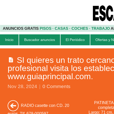
ANUNCIOS GRATIS
PISOS · CASAS · COCHES · TRABAJO
A
Inicio
Buscador anuncios
El Periódico
Ofertas y 
SI quieres un trato cercan
profesional visita los estable
www.guiaprincipal.com.
Nov 28, 2024
|
0 Comments
PATINETA 
RADIO casette con CD. 20
completa 
Largo: 71 cm.
euros. Tlf. 678-000597.