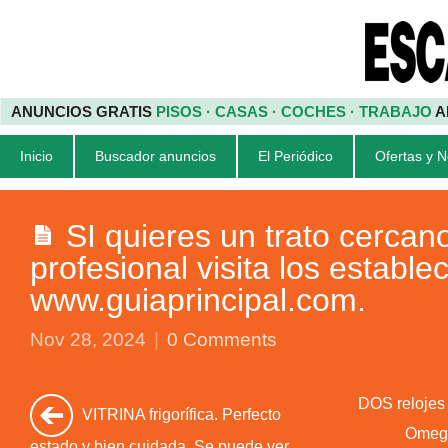
ANUNCIOS GRATIS
PISOS · CASAS · COCHES · TRABAJO
A
Inicio
Buscador anuncios
El Periódico
Ofertas y 
SI quieres un trato cercan
profesional visita los estable
www.guiaprincipal.com.
Nov 28, 2024
|
0 Comments
DOS relojes
VITRINA frigorífica. Perfecto
Omega
estado y bien cuidada. Se puede ver