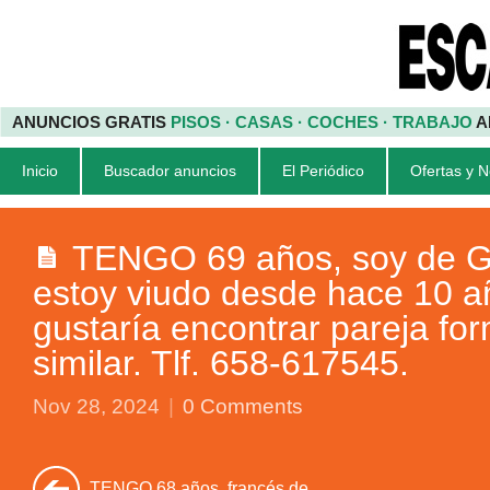
ANUNCIOS GRATIS
PISOS · CASAS · COCHES · TRABAJO
A
Inicio
Buscador anuncios
El Periódico
Ofertas y 
TENGO 69 años, soy de G
estoy viudo desde hace 10 a
gustaría encontrar pareja fo
similar. Tlf. 658-617545.
Nov 28, 2024
|
0 Comments
TENGO 68 años, francés de