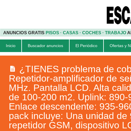
ANUNCIOS GRATIS
PISOS · CASAS · COCHES · TRABAJO
A
Inicio
Buscador anuncios
El Periódico
Ofertas y 
¿TIENES problema de cob
Repetidor-amplificador de s
MHz. Pantalla LCD. Alta cali
de 100-200 m2. Uplink: 890
Enlace descendente: 935-96
pack incluye: Una unidad de
repetidor GSM, dispositivo 