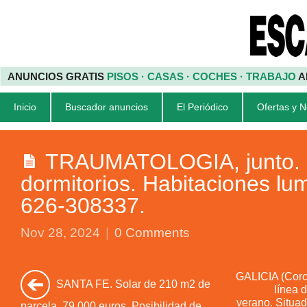
ANUNCIOS GRATIS
PISOS · CASAS · COCHES · TRABAJO
A
Inicio
Buscador anuncios
El Periódico
Ofertas y 
TRAUMATOLOGIA, junto. P
dormitorios. Habitaciones lum
626-308337.
Nov 28, 2024
|
0 Comments
GALICIA (Corc
SANTA FE. Solar de 210 m2 de
línea 
verano. Situad
parcela. 79.000 euros. Posibilidad de