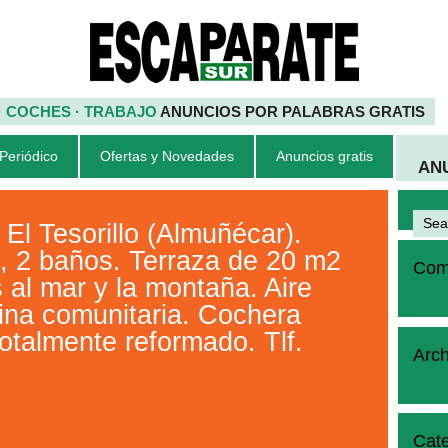
 · COCHES · TRABAJO
ANUNCIOS POR PALABRAS GRATIS
 Periódico
Ofertas y Novedades
Anuncios gratis
AN
 Tesorillo (Almuñécar).
s, 2 baños. Terraza de 20 m2
Come
 al mar y la montaña. Aire
ina comunitaria. Cochera
Totalmente reformado. Tlf.
Arch
Cate