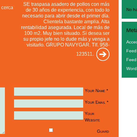
SE traspasa asadero de pollos con más
cerca
de 30 años de experiencia, con todo lo
No ha
necesario para abrir desde el primer día.
Clientela bastante amplia. Alta
rentabilidad asegurada. Local de más de
Met
100 m2. Muy bien situado. Si desea ser
su propio jefe no lo dude más y venga a
Acce
visitarlo. GRUPO NAVYGAR. Tlf. 958-
Feed 
123511.
Feed
Word
Your Name
*
Your Email
*
Your
Website
Guard