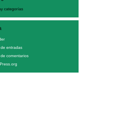
y categorías
a
der
de entradas
 de comentarios
Press.org