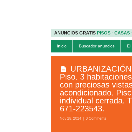
ANUNCIOS GRATIS
PISOS · CASAS
Inicio
Buscador anuncios
El
URBANIZACIÓN El
Piso. 3 habitacione
con preciosas vistas
acondicionado. Pisc
individual cerrada. 
671-223543.
Nov 28, 2024
|
0 Comments