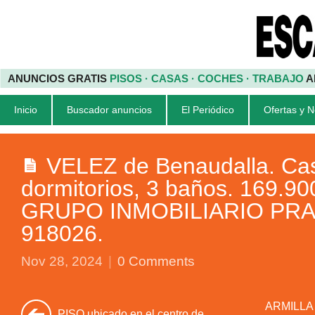
ANUNCIOS GRATIS
PISOS · CASAS · COCHES · TRABAJO
A
Inicio
Buscador anuncios
El Periódico
Ofertas y 
VELEZ de Benaudalla. Cas
dormitorios, 3 baños. 169.90
GRUPO INMOBILIARIO PRADA
918026.
Nov 28, 2024
|
0 Comments
ARMILLA (
PISO ubicado en el centro de