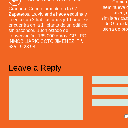
Comerc
seminueva c
Granada. Concretamente en la C/
aseo, c
Zapateros. La vivienda hace esquina y
similares car
cuenta con 2 habitaciones y 1 baño. Se
de Granada,
encuentra en la 1ª planta de un edificio
sierra de pro
sin ascensor. Buen estado de
conservación. 165.000 euros. GRUPO
INMOBILIARIO SOTO JIMÉNEZ. Tlf.
685 19 23 98.
Leave a Reply