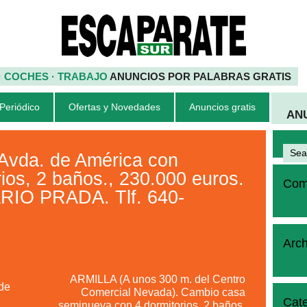
 · COCHES · TRABAJO
ANUNCIOS POR PALABRAS GRATIS
 Periódico
Ofertas y Novedades
Anuncios gratis
AN
Avda. de América con
rios, 2 baños., 230.000 euros.
Come
IO PRADA. Tlf. 640-
Arch
ARMILLA (A unos 300 m. del Centro
de
Comercial Nevada). Cambio casa
Cate
seminueva con 4 dormitorios, 2 baños,