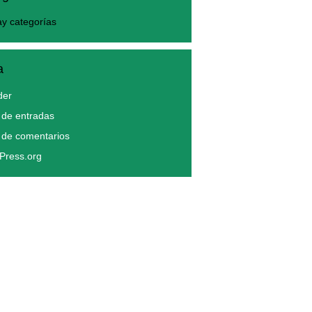
y categorías
a
der
de entradas
 de comentarios
Press.org