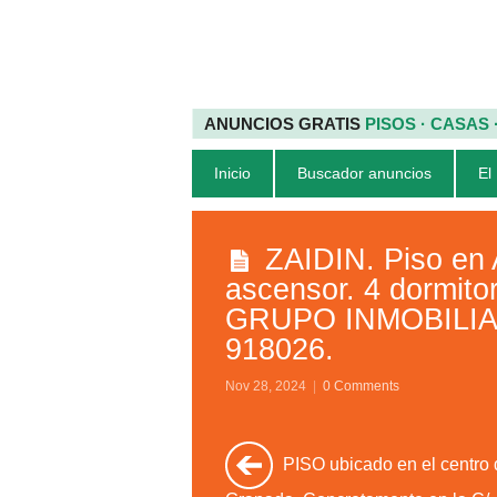
ANUNCIOS GRATIS
PISOS · CASAS
Inicio
Buscador anuncios
El
ZAIDIN. Piso en 
ascensor. 4 dormito
GRUPO INMOBILIAR
918026.
Nov 28, 2024
|
0 Comments
PISO ubicado en el centro 