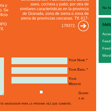
aseo, cochera y patio, por otra de
na y
No ha
similares características en la provincia
o. Se
de Granada, zona de sierra o zona de
ficio
sierra de provincias cercanas. Tlf. 617-
RUPO
Met
179372.
f.
Acce
Feed 
Feed
Word
Your Name
*
Your Email
*
Your
Website
Guard
a mi
te navegador para la próxima vez que comente.