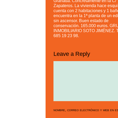
Granada. Concretamente en la C/
Zapateros. La vivienda hace esqui
cuenta con 2 habitaciones y 1 bañ
encuentra en la 1ª planta de un edi
sin ascensor. Buen estado de
conservación. 165.000 euros. G
INMOBILIARIO SOTO JIMÉNEZ. Tl
685 19 23 98.
Leave a Reply
nombre, correo electrónico y web en es