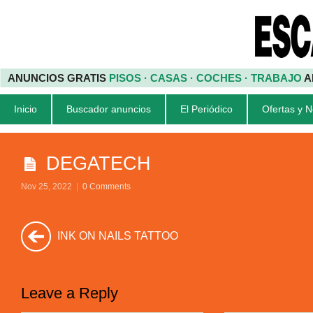
ANUNCIOS GRATIS
PISOS · CASAS · COCHES · TRABAJO
A
Inicio
Buscador anuncios
El Periódico
Ofertas y 
DEGATECH
Nov 25, 2022
|
0 Comments
INK ON NAILS TATTOO
Leave a Reply