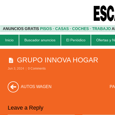
ANUNCIOS GRATIS
PISOS · CASAS · COCHES · TRABAJO
A
Inicio
Buscador anuncios
El Periódico
Ofertas y 
GRUPO INNOVA HOGAR
Jun 3, 2024
|
0 Comments
AUTOS WAGEN
PA
Leave a Reply