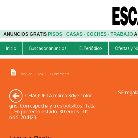
ANUNCIOS GRATIS
PISOS · CASAS · COCHES · TRABAJO
A
Inicio
Buscador anuncios
El Periódico
Ofertas y 
Nov 28, 2024
|
0 Comments
SE regala
CHAQUETA marca Xdye color
gris. Con capucha y tres bolsillos. Talla
L. En perfecto estado. 30 euros. Tlf.
666-204123.