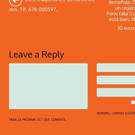
desteñida. 
un regal
dos. Tlf. 678-000597.
Pone talla S
está bien. 
30 euro
Leave a Reply
nombre, correo elect
para la próxima vez que comente.