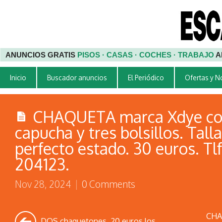
ANUNCIOS GRATIS
PISOS · CASAS · COCHES · TRABAJO
A
Inicio
Buscador anuncios
El Periódico
Ofertas y 
CHAQUETA marca Xdye colo
capucha y tres bolsillos. Talla
perfecto estado. 30 euros. Tlf
204123.
Nov 28, 2024
|
0 Comments
CHA
DOS chaquetones. 20 euros los