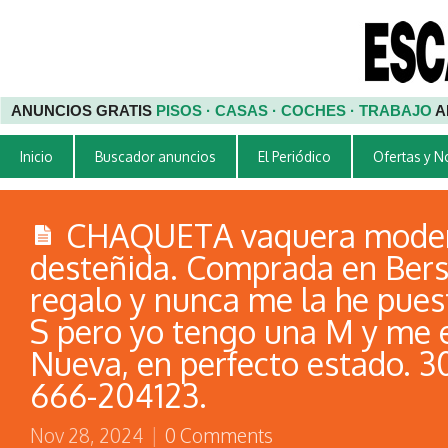
ANUNCIOS GRATIS
PISOS · CASAS · COCHES · TRABAJO
A
Inicio
Buscador anuncios
El Periódico
Ofertas y 
CHAQUETA vaquera mode
desteñida. Comprada en Bers
regalo y nunca me la he puest
S pero yo tengo una M y me e
Nueva, en perfecto estado. 30
666-204123.
Nov 28, 2024
|
0 Comments