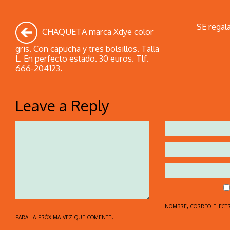
SE regala
CHAQUETA marca Xdye color
gris. Con capucha y tres bolsillos. Talla
L. En perfecto estado. 30 euros. Tlf.
666-204123.
Leave a Reply
nombre, correo elect
para la próxima vez que comente.