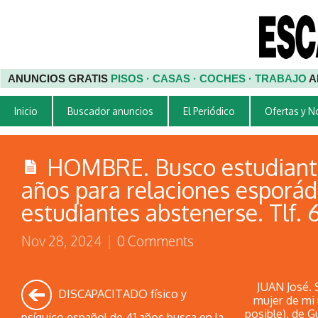
ANUNCIOS GRATIS
PISOS · CASAS · COCHES · TRABAJO
A
Inicio
Buscador anuncios
El Periódico
Ofertas y 
HOMBRE. Busco estudiante
años para relaciones esporád
estudiantes abstenerse. Tlf.
Nov 28, 2024
|
0 Comments
JUAN José. 
DISCAPACITADO físico y
mujer de mi 
posible), de G
psíquico español de 41 años busca en la