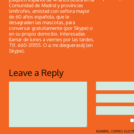
Comunidad de Madrid y provincias
limítrofes, amistad con señora mayor
de 60 años española, que le
desagraden las mascotas, para
conversar gratuitamente (por Skype) o
en su propio domicilio. Interesadas
llamar de lunes a viernes por las tardes.
Tlf. 660-311155. O a: mr.dieguerasdj (en
Skype).
Leave a Reply
nombre, correo elect