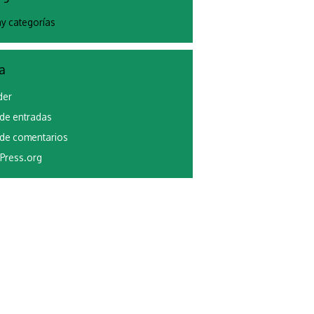
y categorías
a
der
de entradas
de comentarios
Press.org