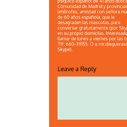
psíquico español de 41 años busca
Comunidad de Madrid y provincia
limítrofes, amistad con señora m
de 60 años española, que le
desagraden las mascotas, para
conversar gratuitamente (por Sky
en su propio domicilio. Interesad
llamar de lunes a viernes por las t
Tlf. 660-311155. O a: mr.dieguerasd
Skype).
Leave a Reply