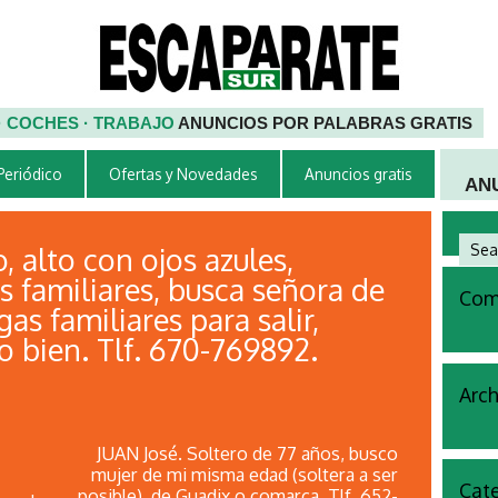
 · COCHES · TRABAJO
ANUNCIOS POR PALABRAS GRATIS
 Periódico
Ofertas y Novedades
Anuncios gratis
AN
alto con ojos azules,
s familiares, busca señora de
Come
as familiares para salir,
lo bien. Tlf. 670-769892.
Arch
JUAN José. Soltero de 77 años, busco
mujer de mi misma edad (soltera a ser
Cate
posible), de Guadix o comarca. Tlf. 652-