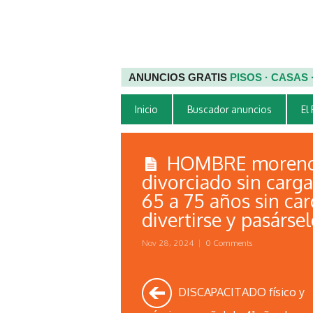
ANUNCIOS GRATIS
PISOS · CASAS
Inicio
Buscador anuncios
El
HOMBRE moreno, 
divorciado sin carga
65 a 75 años sin carg
divertirse y pasárse
Nov 28, 2024
|
0 Comments
DISCAPACITADO físico y