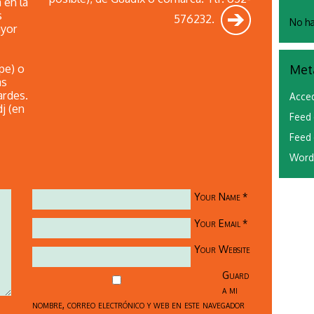
 en la
s
576232.
No ha
ayor
pe) o
Met
as
ardes.
Acce
j (en
Feed 
Feed 
Word
Your Name
*
Your Email
*
Your Website
Guard
a mi
nombre, correo electrónico y web en este navegador