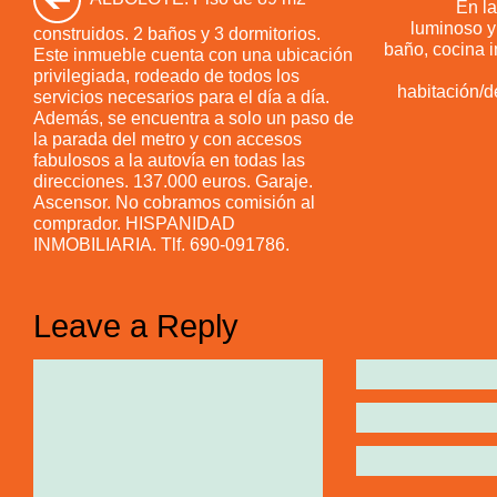
En la
luminoso y
construidos. 2 baños y 3 dormitorios.
baño, cocina 
Este inmueble cuenta con una ubicación
privilegiada, rodeado de todos los
habitación/d
servicios necesarios para el día a día.
Además, se encuentra a solo un paso de
la parada del metro y con accesos
fabulosos a la autovía en todas las
direcciones. 137.000 euros. Garaje.
Ascensor. No cobramos comisión al
comprador. HISPANIDAD
INMOBILIARIA. Tlf. 690-091786.
Leave a Reply