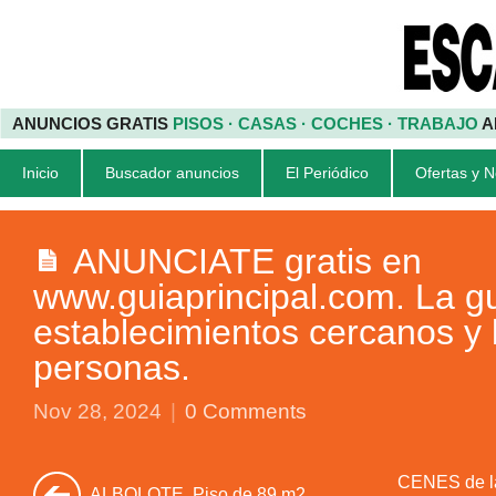
ANUNCIOS GRATIS
PISOS · CASAS · COCHES · TRABAJO
A
Inicio
Buscador anuncios
El Periódico
Ofertas y 
ANUNCIATE gratis en
www.guiaprincipal.com. La gu
establecimientos cercanos y 
personas.
Nov 28, 2024
|
0 Comments
CENES de la
ALBOLOTE. Piso de 89 m2