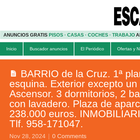
ANUNCIOS GRATIS
PISOS · CASAS · COCHES · TRABAJO
A
Inicio
Buscador anuncios
El Periódico
Ofertas y 
BARRIO de la Cruz. 1ª pla
esquina. Exterior excepto un
Ascensor. 3 dormitorios, 2 b
con lavadero. Plaza de apar
238.000 euros. INMOBILIAR
Tlf. 958-171047.
Nov 28, 2024
|
0 Comments