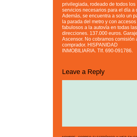
privilegiada, rodeado de todos los
servicios necesarios para el día a 
Además, se encuentra a solo un p
la parada del metro y con accesos
fabulosos a la autovía en todas las
direcciones. 137.000 euros. Garaje
Ascensor. No cobramos comisión 
comprador. HISPANIDAD
INMOBILIARIA. Tlf. 690-091786.
Leave a Reply
nombre, correo electrónico y web en es