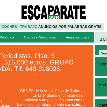
 · COCHES · TRABAJO
ANUNCIOS POR PALABRAS GRATIS
 Periódico
Ofertas y Novedades
Anuncios gratis
AN
riodistas. Piso. 3
os. 315.000 euros. GRUPO
Come
A. Tlf. 640-918026.
Arch
CENES de la Vega. Casa de 3 alturas.
2
En la 1ª planta encontramos un
luminoso y amplio salón junto con un
s.
baño, cocina independiente son salida a
Cate
cación