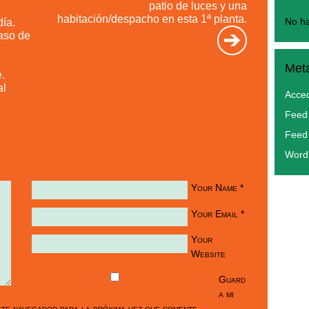
patio de luces y una
habitación/despacho en esta 1ª planta.
día.
No ha
aso de
Met
.
al
Acce
Feed 
Feed
Word
Your Name
*
Your Email
*
Your
Website
Guard
a mi
te navegador para la próxima vez que comente.