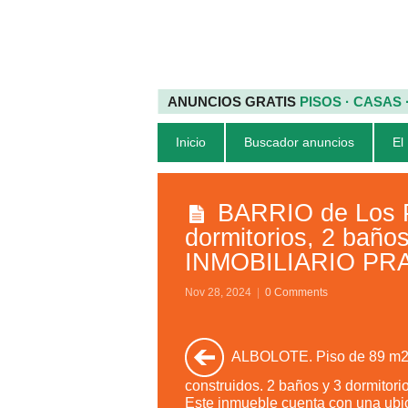
ANUNCIOS GRATIS
PISOS · CASAS
Inicio
Buscador anuncios
El
BARRIO de Los Pe
dormitorios, 2 bañ
INMOBILIARIO PRAD
Nov 28, 2024
|
0 Comments
ALBOLOTE. Piso de 89 m
construidos. 2 baños y 3 dormitorio
Este inmueble cuenta con una ubi