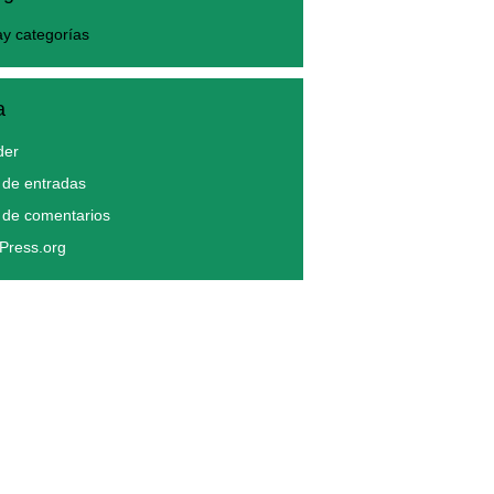
y categorías
a
der
de entradas
 de comentarios
Press.org