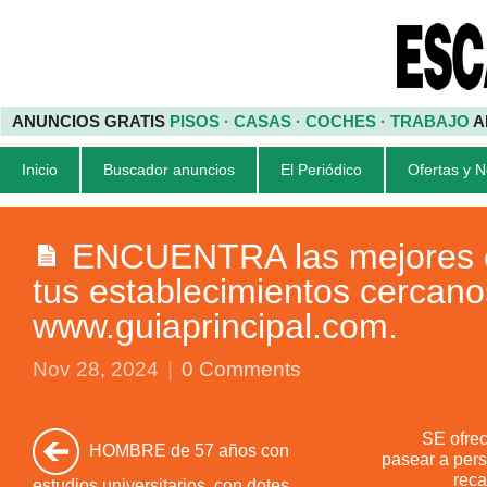
ANUNCIOS GRATIS
PISOS · CASAS · COCHES · TRABAJO
A
Inicio
Buscador anuncios
El Periódico
Ofertas y 
ENCUENTRA las mejores o
tus establecimientos cercanos
www.guiaprincipal.com.
Nov 28, 2024
|
0 Comments
SE ofre
HOMBRE de 57 años con
pasear a per
reca
estudios universitarios, con dotes