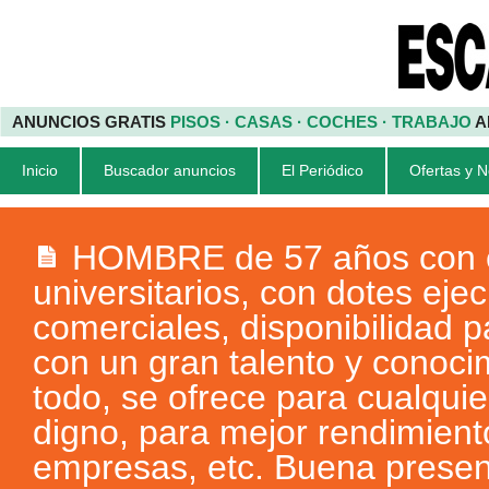
ANUNCIOS GRATIS
PISOS · CASAS · COCHES · TRABAJO
A
Inicio
Buscador anuncios
El Periódico
Ofertas y 
HOMBRE de 57 años con 
universitarios, con dotes ejec
comerciales, disponibilidad pa
con un gran talento y conoci
todo, se ofrece para cualqui
digno, para mejor rendimient
empresas, etc. Buena presenc