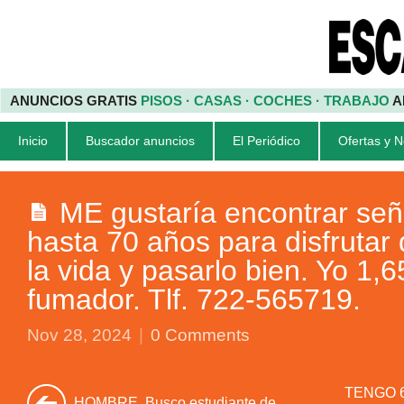
ANUNCIOS GRATIS
PISOS · CASAS · COCHES · TRABAJO
A
Inicio
Buscador anuncios
El Periódico
Ofertas y 
ME gustaría encontrar señ
hasta 70 años para disfrutar 
la vida y pasarlo bien. Yo 1,
fumador. Tlf. 722-565719.
Nov 28, 2024
|
0 Comments
TENGO 69
HOMBRE. Busco estudiante de