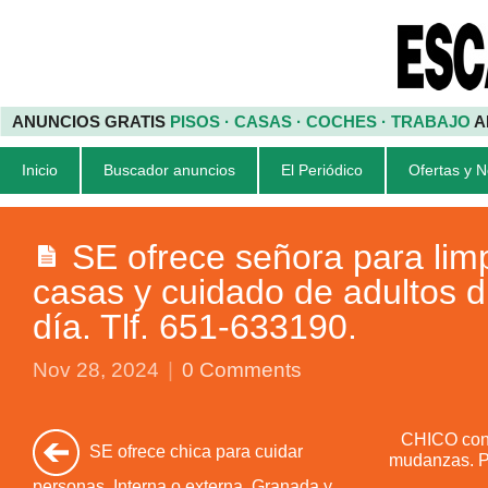
ANUNCIOS GRATIS
PISOS · CASAS · COCHES · TRABAJO
A
Inicio
Buscador anuncios
El Periódico
Ofertas y 
SE ofrece señora para lim
casas y cuidado de adultos d
día. Tlf. 651-633190.
Nov 28, 2024
|
0 Comments
CHICO con 
SE ofrece chica para cuidar
mudanzas. Pr
personas. Interna o externa. Granada y