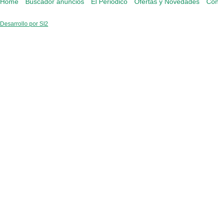
Home
Buscador anuncios
El Periódico
Ofertas y Novedades
Con
Desarrollo por SI2