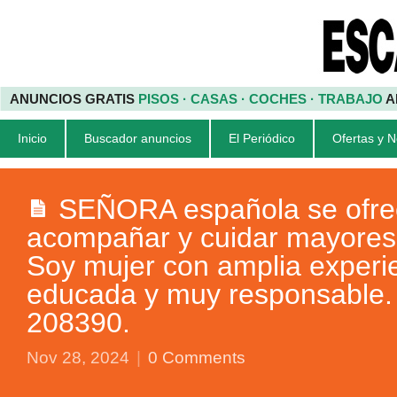
ANUNCIOS GRATIS
PISOS · CASAS · COCHES · TRABAJO
A
Inicio
Buscador anuncios
El Periódico
Ofertas y 
SEÑORA española se ofre
acompañar y cuidar mayores
Soy mujer con amplia experi
educada y muy responsable. 
208390.
Nov 28, 2024
|
0 Comments