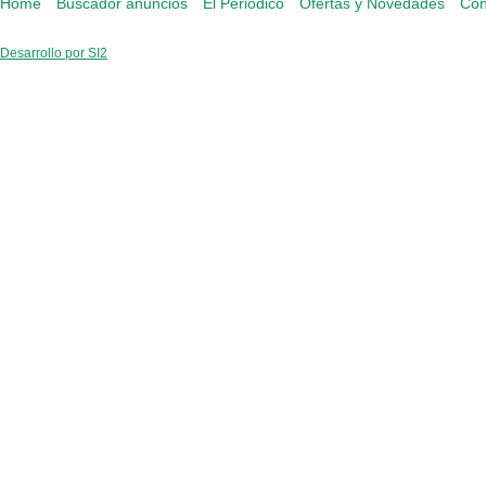
Home
Buscador anuncios
El Periódico
Ofertas y Novedades
Con
Desarrollo por SI2