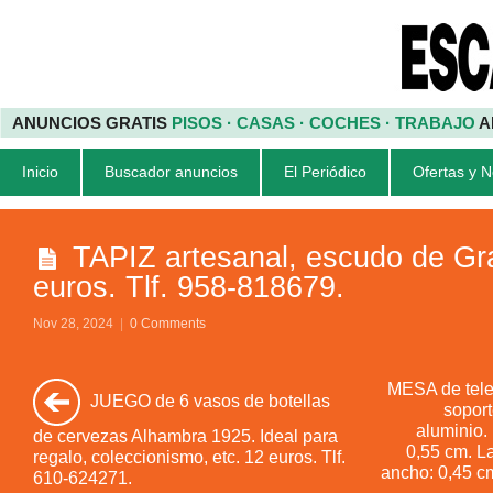
ANUNCIOS GRATIS
PISOS · CASAS · COCHES · TRABAJO
A
Inicio
Buscador anuncios
El Periódico
Ofertas y 
TAPIZ artesanal, escudo de Gr
euros. Tlf. 958-818679.
Nov 28, 2024
|
0 Comments
MESA de telev
JUEGO de 6 vasos de botellas
soport
aluminio. 
de cervezas Alhambra 1925. Ideal para
0,55 cm. L
regalo, coleccionismo, etc. 12 euros. Tlf.
ancho: 0,45 cm
610-624271.