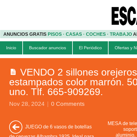
ANUNCIOS GRATIS
PISOS · CASAS · COCHES · TRABAJO
A
Inicio
Buscador anuncios
El Periódico
Ofertas y 
VENDO 2 sillones orejeros
estampados color marrón. 5
uno. Tlf. 665-909269.
Nov 28, 2024
|
0 Comments
MESA de telev
JUEGO de 6 vasos de botellas
soport
aluminio. 
de cervezas Alhambra 1925. Ideal para